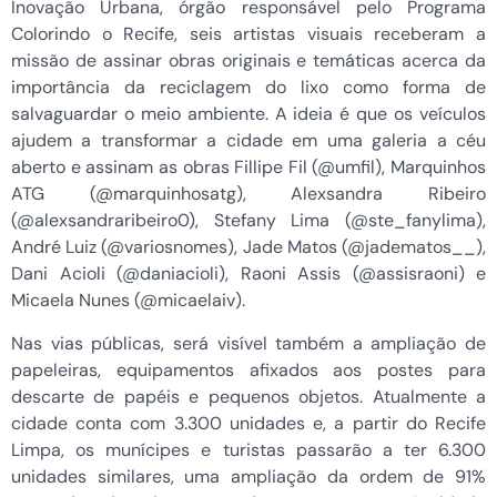
Inovação Urbana, órgão responsável pelo Programa
Colorindo o Recife, seis artistas visuais receberam a
missão de assinar obras originais e temáticas acerca da
importância da reciclagem do lixo como forma de
salvaguardar o meio ambiente. A ideia é que os veículos
ajudem a transformar a cidade em uma galeria a céu
aberto e assinam as obras Fillipe Fil (@umfil), Marquinhos
ATG (@marquinhosatg), Alexsandra Ribeiro
(@alexsandraribeiro0), Stefany Lima (@ste_fanylima),
André Luiz (@variosnomes), Jade Matos (@jadematos__),
Dani Acioli (@daniacioli), Raoni Assis (@assisraoni) e
Micaela Nunes (@micaelaiv).
Nas vias públicas, será visível também a ampliação de
papeleiras, equipamentos afixados aos postes para
descarte de papéis e pequenos objetos. Atualmente a
cidade conta com 3.300 unidades e, a partir do Recife
Limpa, os munícipes e turistas passarão a ter 6.300
unidades similares, uma ampliação da ordem de 91%