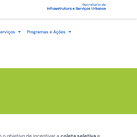
Secretaria de
Infraestrutura e Serviços Urbanos
erviços
Programas e Ações
m o objetivo de incentivar a
coleta seletiva
e