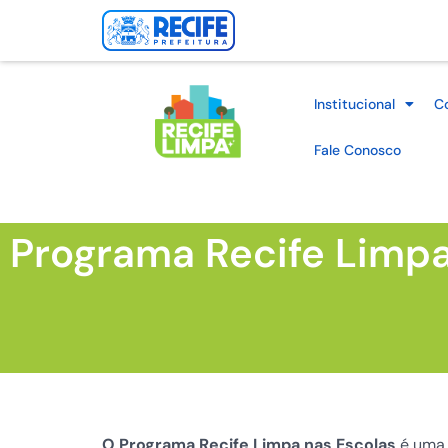
Institucional
C
Fale Conosco
Programa Recife Limpa
O Programa Recife Limpa nas Escolas
é uma 