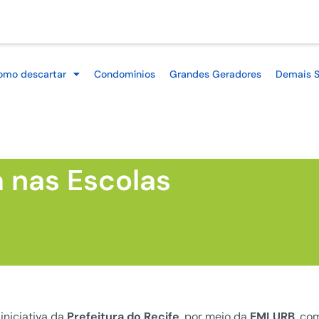
omo descartar
Condomínios
Grandes Geradores
Demais S
 nas Escolas
iniciativa da
Prefeitura do Recife
, por meio da
EMLURB
, co